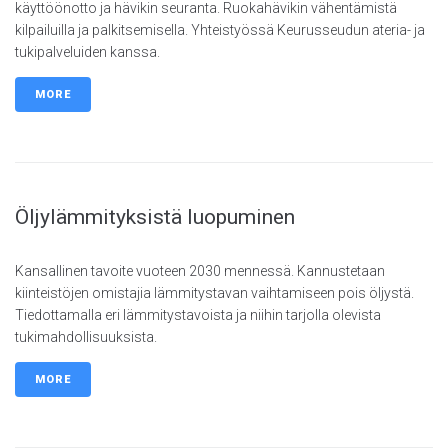
käyttöönotto ja hävikin seuranta. Ruokahävikin vähentämistä
kilpailuilla ja palkitsemisella. Yhteistyössä Keurusseudun ateria- ja
tukipalveluiden kanssa.
MORE
Öljylämmityksistä luopuminen
Kansallinen tavoite vuoteen 2030 mennessä. Kannustetaan
kiinteistöjen omistajia lämmitystavan vaihtamiseen pois öljystä.
Tiedottamalla eri lämmitystavoista ja niihin tarjolla olevista
tukimahdollisuuksista.
MORE