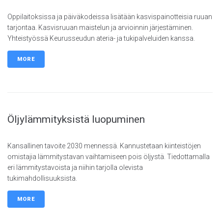
Oppilaitoksissa ja päiväkodeissa lisätään kasvispainotteisia ruuan
tarjontaa. Kasvisruuan maistelun ja arvioinnin järjestäminen.
Yhteistyössä Keurusseudun ateria- ja tukipalveluiden kanssa.
MORE
Öljylämmityksistä luopuminen
Kansallinen tavoite 2030 mennessä. Kannustetaan kiinteistöjen
omistajia lämmitystavan vaihtamiseen pois öljystä. Tiedottamalla
eri lämmitystavoista ja niihin tarjolla olevista
tukimahdollisuuksista.
MORE