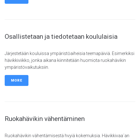
Osallistetaan ja tiedotetaan koululaisia
Järjestetään kouluissa ympäristöaiheisia teemapäiviä. Esimerkiksi
hävikkiviikko, jonka aikana kiinnitetään huomiota ruokahävikin
ympäristövaikutuksiin.
MORE
Ruokahävikin vähentäminen
Ruokahävikin vähentämisestä hvyiä kokemuksia. Hävikkivaa´an