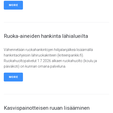
MORE
Ruoka-aineiden hankinta lähialueilta
Vähennetään ruokahankintojen hiilijalanjälkeä lisäämällä
hankintaohjeisiin lähiruokakriteeri (kriteeripankki.fi).
Ruokahuoltopalvelut 1.7.2026 alkaen ruokahuolto (koulu ja
päiväkoti) on kunnan omana palveluna.
MORE
Kasvispainotteisen ruuan lisääminen