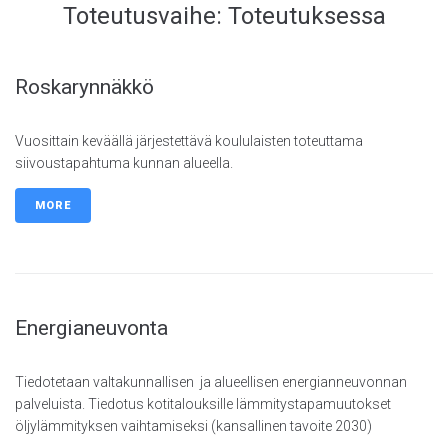
Toteutusvaihe:
Toteutuksessa
Roskarynnäkkö
Vuosittain keväällä järjestettävä koululaisten toteuttama
siivoustapahtuma kunnan alueella.
MORE
Energianeuvonta
Tiedotetaan valtakunnallisen ja alueellisen energianneuvonnan
palveluista. Tiedotus kotitalouksille lämmitystapamuutokset
öljylämmityksen vaihtamiseksi (kansallinen tavoite 2030)