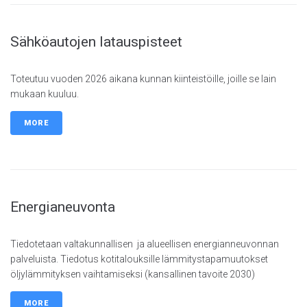
Sähköautojen latauspisteet
Toteutuu vuoden 2026 aikana kunnan kiinteistöille, joille se lain
mukaan kuuluu.
MORE
Energianeuvonta
Tiedotetaan valtakunnallisen ja alueellisen energianneuvonnan
palveluista. Tiedotus kotitalouksille lämmitystapamuutokset
öljylämmityksen vaihtamiseksi (kansallinen tavoite 2030)
MORE