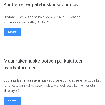
Kuntien energiatehokkuussopimus
Liitytään uudelle sopimuskaudelle 2026-2035. Vanha
sopimuskausi päättyy 31.12.2025.
MORE
Maanrakennuskelpoisen purkujätteen
hyödyntäminen
Suunnitellaan maanrakennuskelpoiselle purkujätteelle käyttöpaikat
tai järjestetään välivarastointialue. Mahdollisesti kuntien välistä
yhteistyötä.
MORE