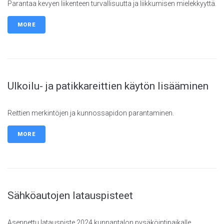
Parantaa kevyen liikenteen turvallisuutta ja liikkumisen mielekkyyttä.
MORE
Ulkoilu- ja patikkareittien käytön lisääminen
Reittien merkintöjen ja kunnossapidon parantaminen.
MORE
Sähköautojen latauspisteet
Asennettu latauspiste 2024 kunnantalon pysäköintipaikalle.