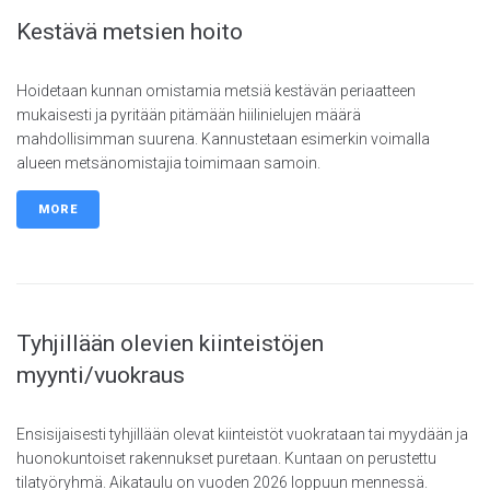
Kestävä metsien hoito
Hoidetaan kunnan omistamia metsiä kestävän periaatteen
mukaisesti ja pyritään pitämään hiilinielujen määrä
mahdollisimman suurena. Kannustetaan esimerkin voimalla
alueen metsänomistajia toimimaan samoin.
MORE
Tyhjillään olevien kiinteistöjen
myynti/vuokraus
Ensisijaisesti tyhjillään olevat kiinteistöt vuokrataan tai myydään ja
huonokuntoiset rakennukset puretaan. Kuntaan on perustettu
tilatyöryhmä. Aikataulu on vuoden 2026 loppuun mennessä.