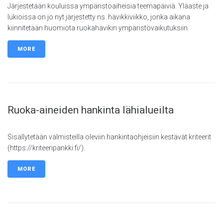
Järjestetään kouluissa ympäristöaiheisia teemapäiviä. Yläaste ja
lukioissa on jo nyt järjestetty ns. hävikkiviikko, jonka aikana
kiinnitetään huomiota ruokahävikin ympäristövaikutuksiin.
MORE
Ruoka-aineiden hankinta lähialueilta
Sisällytetään valmisteilla oleviin hankintaohjeisiin kestävät kriteerit
(https://kriteeripankki.fi/).
MORE