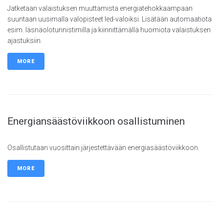
Jatketaan valaistuksen muuttamista energiatehokkaampaan
suuntaan uusimalla valopisteet led-valoiksi. Lisätään automaatiota
esim. läsnäolotunnistimilla ja kiinnittämällä huomiota valaistuksen
ajastuksiin.
MORE
Energiansäästöviikkoon osallistuminen
Osallistutaan vuosittain järjestettävään energiasäästöviikkoon.
MORE