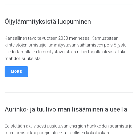
Öljylämmityksistä luopuminen
Kansallinen tavoite vuoteen 2030 mennessä. Kannustetaan
kiinteistöjen omistajia lämmitystavan vaihtamiseen pois öljystä.
Tiedottamalla eri lämmitystavoista ja niihin tarjolla olevista tuki
mahdollisuuksista.
MORE
Aurinko- ja tuulivoiman lisääminen alueella
Edistetään aktiivisesti uusiutuvan energian hankkeiden saamista ja
toteutumista kaupungin alueella. Teollisen kokoluokan