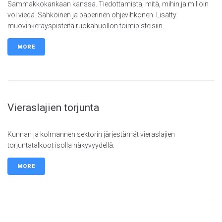
Sammakkokankaan kanssa. Tiedottamista, mitä, mihin ja milloin
voi viedä. Sähköinen ja paperinen ohjevihkonen. Lisätty
muovinkeräyspisteitä ruokahuollon toimipisteisiin.
MORE
Vieraslajien torjunta
Kunnan ja kolmannen sektorin järjestämät vieraslajien
torjuntatalkoot isolla näkyvyydellä.
MORE