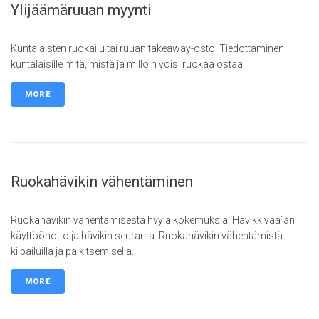
Ylijäämäruuan myynti
Kuntalaisten ruokailu tai ruuan takeaway-osto. Tiedottaminen
kuntalaisille mitä, mistä ja milloin voisi ruokaa ostaa.
MORE
Ruokahävikin vähentäminen
Ruokahävikin vähentämisestä hvyiä kokemuksia. Hävikkivaa´an
käyttöönotto ja hävikin seuranta. Ruokahävikin vähentämistä
kilpailuilla ja palkitsemisella.
MORE