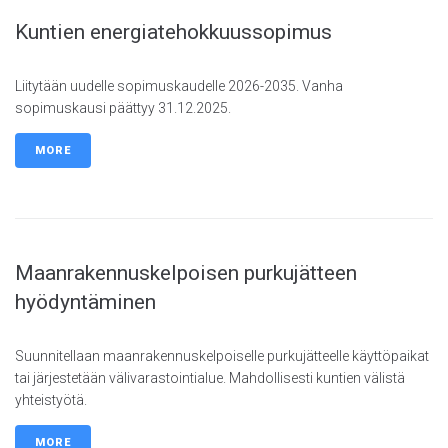
Kuntien energiatehokkuussopimus
Liitytään uudelle sopimuskaudelle 2026-2035. Vanha
sopimuskausi päättyy 31.12.2025.
MORE
Maanrakennuskelpoisen purkujätteen
hyödyntäminen
Suunnitellaan maanrakennuskelpoiselle purkujätteelle käyttöpaikat
tai järjestetään välivarastointialue. Mahdollisesti kuntien välistä
yhteistyötä.
MORE