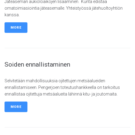
Jäteaseman aukioloaikojen lisääminen. Kunta edistää
omatoimiasiointia jäteasemalle. Yhteistyössä jätehuoltoyhtiön
kanssa.
MORE
Soiden ennallistaminen
Selvitetään mahdollisuuksia ojitettujen metsäalueiden
ennallistamiseen. Pengerjoen toteutushankkeella on tarkoitus
ennallistaa ojitettuja metsäalueita lähinnä kitu- ja joutomaita.
MORE