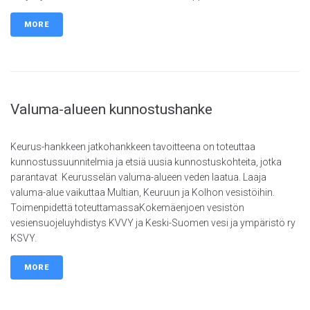
MORE
Valuma-alueen kunnostushanke
Keurus-hankkeen jatkohankkeen tavoitteena on toteuttaa
kunnostussuunnitelmia ja etsiä uusia kunnostuskohteita, jotka
parantavat Keurusselän valuma-alueen veden laatua. Laaja
valuma-alue vaikuttaa Multian, Keuruun ja Kolhon vesistöihin.
Toimenpidettä toteuttamassaKokemäenjoen vesistön
vesiensuojeluyhdistys KVVY ja Keski-Suomen vesi ja ympäristö ry
KSVY.
MORE