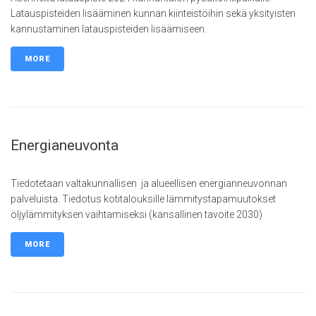
Latauspisteiden lisääminen kunnan kiinteistöihin sekä yksityisten
kannustaminen latauspisteiden lisäämiseen.
MORE
Energianeuvonta
Tiedotetaan valtakunnallisen ja alueellisen energianneuvonnan
palveluista. Tiedotus kotitalouksille lämmitystapamuutokset
öljylämmityksen vaihtamiseksi (kansallinen tavoite 2030)
MORE