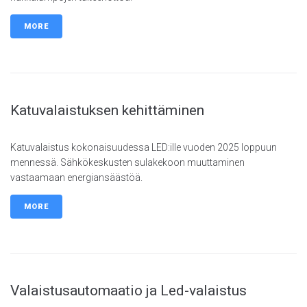
MORE
Katuvalaistuksen kehittäminen
Katuvalaistus kokonaisuudessa LED:ille vuoden 2025 loppuun
mennessä. Sähkökeskusten sulakekoon muuttaminen
vastaamaan energiansäästöä.
MORE
Valaistusautomaatio ja Led-valaistus