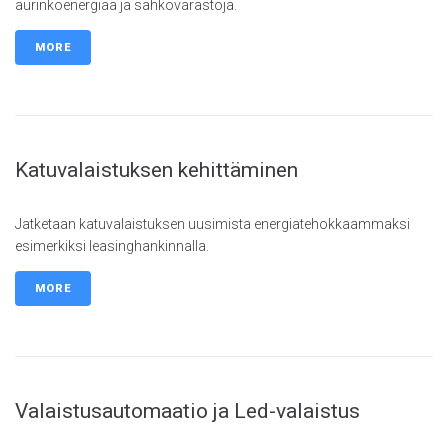
aurinkoenergiaa ja sähkövarastoja.
MORE
Katuvalaistuksen kehittäminen
Jatketaan katuvalaistuksen uusimista energiatehokkaammaksi
esimerkiksi leasinghankinnalla.
MORE
Valaistusautomaatio ja Led-valaistus