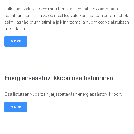
Jatketaan valaistuksen muuttamista energiatehokkaampaan
suuntaan uusimalla valopisteet led-valoiksi. Lisätään automaatiota
esim. läsnäolotunnistimilla ja kiinnittämällä huomiota valaistuksen
ajastuksiin.
MORE
Energiansäästöviikkoon osallistuminen
Osallistutaan vuosittain järjestettävään energiasäästöviikkoon.
MORE