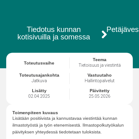
Tiedotus kunnan
Petäjäves
kotisivuilla ja somessa
Teema
Toteutusvaihe
Tietoisuus ja viestintä
Toteutusajankohta
Vastuutaho
Jatkuva
Hallintopalvelut
Lisätty
Päivitetty
02.04.2025
25.05.2026
Toimenpiteen kuvaus
Lisätään positiivista ja kannustavaa viestintää kunnan
ilmastotyöstä ja työn etenemisestä. Ilmastopolkutyökalun
päivityksen yhteydessä tiedotetaan tuloksista.