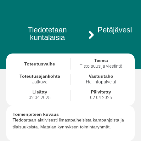
Tiedotetaan
Petäjävesi
kuntalaisia
Teema
Toteutusvaihe
Tietoisuus ja viestintä
Toteutusajankohta
Vastuutaho
Jatkuva
Hallintopalvelut
Lisätty
Päivitetty
02.04.2025
02.04.2025
Toimenpiteen kuvaus
Tiedotetaan aktiivisesti ilmastoaiheisista kampanjoista ja
tilaisuuksista. Matalan kynnyksen toimintaryhmät.