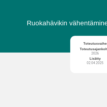
Ruokahävikin vähentämin
Toteutusvaihe
Toteutusajankoh
2026
Lisätty
02.04.2025