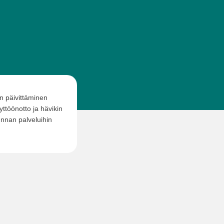
en päivittäminen
yttöönotto ja hävikin
unnan palveluihin