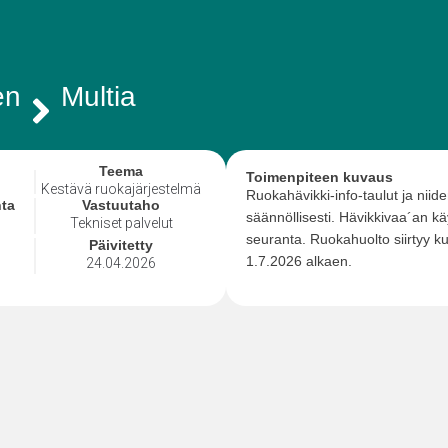
en
Multia
Teema
Toimenpiteen kuvaus
Kestävä ruokajärjestelmä
Ruokahävikki-info-taulut ja niid
ta
Vastuutaho
säännöllisesti. Hävikkivaa´an kä
Tekniset palvelut
seuranta. Ruokahuolto siirtyy k
Päivitetty
1.7.2026 alkaen.
24.04.2026