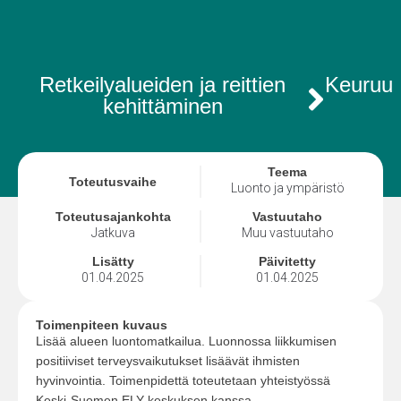
Retkeilyalueiden ja reittien
Keuruu
kehittäminen
Teema
Toteutusvaihe
Luonto ja ympäristö
Toteutusajankohta
Vastuutaho
Jatkuva
Muu vastuutaho
Lisätty
Päivitetty
01.04.2025
01.04.2025
Toimenpiteen kuvaus
Lisää alueen luontomatkailua. Luonnossa liikkumisen
positiiviset terveysvaikutukset lisäävät ihmisten
hyvinvointia. Toimenpidettä toteutetaan yhteistyössä
Keski-Suomen ELY-keskuksen kanssa.