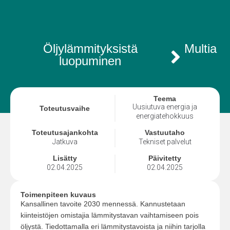
Öljylämmityksistä
Multia
luopuminen
Teema
Uusiutuva energia ja
Toteutusvaihe
energiatehokkuus
Toteutusajankohta
Vastuutaho
Jatkuva
Tekniset palvelut
Lisätty
Päivitetty
02.04.2025
02.04.2025
Toimenpiteen kuvaus
Kansallinen tavoite 2030 mennessä. Kannustetaan
kiinteistöjen omistajia lämmitystavan vaihtamiseen pois
öljystä. Tiedottamalla eri lämmitystavoista ja niihin tarjolla