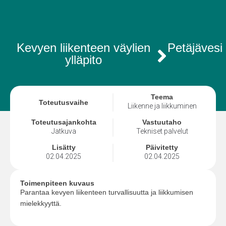
Kevyen liikenteen väylien
Petäjävesi
ylläpito
Teema
Toteutusvaihe
Liikenne ja liikkuminen
Toteutusajankohta
Vastuutaho
Jatkuva
Tekniset palvelut
Lisätty
Päivitetty
02.04.2025
02.04.2025
Toimenpiteen kuvaus
Parantaa kevyen liikenteen turvallisuutta ja liikkumisen
mielekkyyttä.