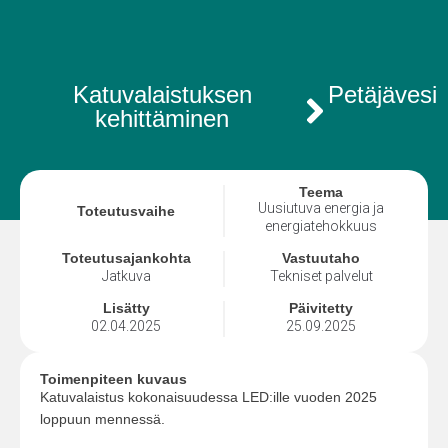
Katuvalaistuksen
Petäjävesi
kehittäminen
Teema
Uusiutuva energia ja
Toteutusvaihe
energiatehokkuus
Toteutusajankohta
Vastuutaho
Jatkuva
Tekniset palvelut
Lisätty
Päivitetty
02.04.2025
25.09.2025
Toimenpiteen kuvaus
Katuvalaistus kokonaisuudessa LED:ille vuoden 2025
loppuun mennessä.