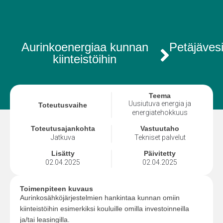
Aurinkoenergiaa kunnan
Petäjäves
kiinteistöihin
Teema
Uusiutuva energia ja
Toteutusvaihe
energiatehokkuus
Toteutusajankohta
Vastuutaho
Jatkuva
Tekniset palvelut
Lisätty
Päivitetty
02.04.2025
02.04.2025
Toimenpiteen kuvaus
Aurinkosähköjärjestelmien hankintaa kunnan omiin
kiinteistöihin esimerkiksi kouluille omilla investoinneilla
ja/tai leasingilla.