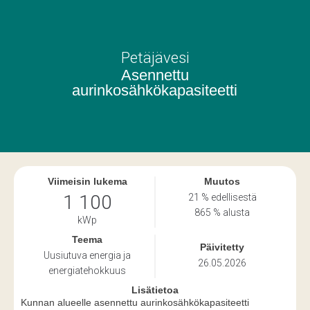
Petäjävesi
Asennettu
aurinkosähkökapasiteetti
Viimeisin lukema
Muutos
1 100
21 % edellisestä
865 % alusta
kWp
Teema
Päivitetty
Uusiutuva energia ja
26.05.2026
energiatehokkuus
Lisätietoa
Kunnan alueelle asennettu aurinkosähkökapasiteetti